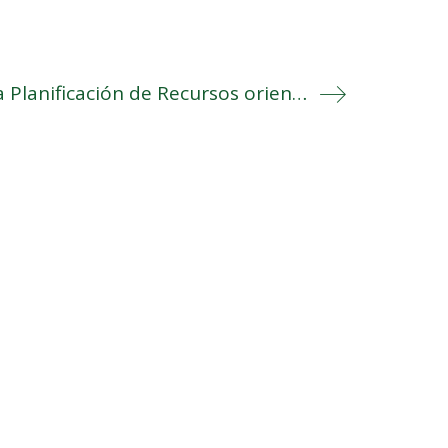
ContaAuto: una herramienta gratuita para la Planificación de Recursos orientada a Autónomos y MicroPYME