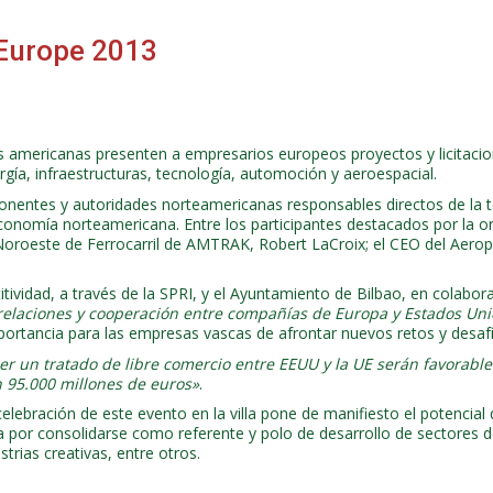
 Europe 2013
es americanas presenten a empresarios europeos proyectos y licitaci
gía, infraestructuras, tecnología, automoción y aeroespacial.
nentes y autoridades norteamericanas responsables directos de la t
economía norteamericana. Entre los participantes destacados por la o
 Noroeste de Ferrocarril de AMTRAK, Robert LaCroix; el CEO del Aeropu
vidad, a través de la SPRI, y el Ayuntamiento de Bilbao, en colabor
relaciones y cooperación entre compañías de Europa y Estados Un
 importancia para las empresas vascas de afrontar nuevos retos y desa
r un tratado de libre comercio entre EEUU y la UE serán favorable
n 95.000 millones de euros»
.
celebración de este evento en la villa pone de manifiesto el potencial
por consolidarse como referente y polo de desarrollo de sectores de
rias creativas, entre otros.