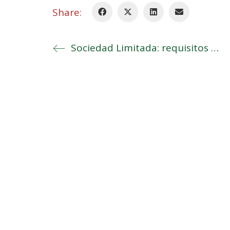
Share:
Sociedad Limitada: requisitos y pasos a seguir
Share your thoughts
Lo siento, debes estar
conectado
para publicar un c
Asesoría Busturia Consulting
3.4
Basado en 5 reseñas.
powered by
G
o
o
g
l
e
valóranos en