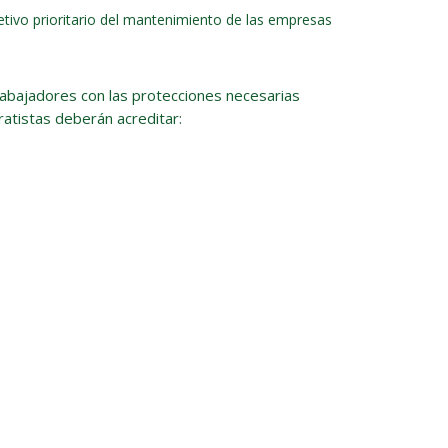
etivo prioritario del mantenimiento de las empresas
rabajadores con las protecciones necesarias
atistas deberán acreditar:
ramación cancelada por las medidas tomadas contra la
IDE
s