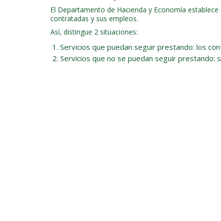
El Departamento de Hacienda y Economía establece una
contratadas y sus empleos.
Así, distingue 2 situaciones:
Servicios que puedan seguir prestando: los con
Servicios que no se puedan seguir prestando: s
Costes salariales
Gastos por el mantenimiento de las garantía
Gastos de alquileres y de mantenimiento de
Pólizas de seguros exigidas en el pliego
Programa de Apoyo a Profesiona
Dirigido a profesionales dados de alta en los epígra
expansión del virus.
Ayudas de hasta el 70% de los ingresos mensuales me
A la espera de la normativa de desarrollo, plazos, 
Plan financiero PYMEs, MicroP
Préstamos avalados por el Gobierno Vasco con un int