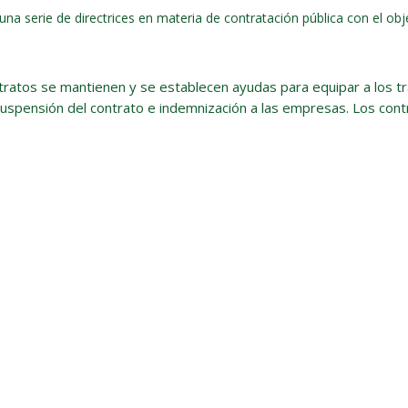
 serie de directrices en materia de contratación pública con el obj
tratos se mantienen y se establecen ayudas para equipar a los t
uspensión del contrato e indemnización a las empresas. Los contr
s exigidas por el contrato
 maquinaria y enseres
les de la Cultura
fes de las profesionales ligadas a la cultura que hayan visto su prog
dios durante el año anterior.
impresos y más información por parte de la Dirección General de LAMB
YMEs y personas trabajadoras autónoma
erés del 0% y un plazo de amortización de 5 años.